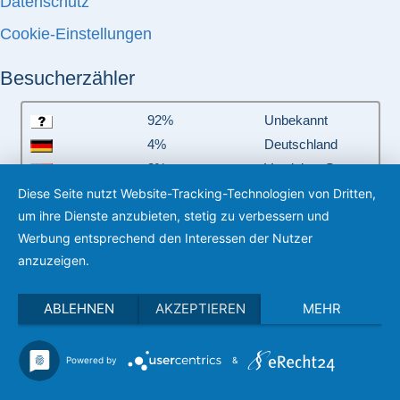
Datenschutz
Cookie-Einstellungen
Besucherzähler
92%
Unbekannt
4%
Deutschland
3%
Vereinigte Staaten
von Amerika
Diese Seite nutzt Website-Tracking-Technologien von Dritten,
um ihre Dienste anzubieten, stetig zu verbessern und
Total:
7
Länder
Werbung entsprechend den Interessen der Nutzer
anzuzeigen.
ABLEHNEN
AKZEPTIEREN
MEHR
Heute:
1
Gestern:
3
Powered by
&
Diese Woche:
10
Letzte Woche:
13